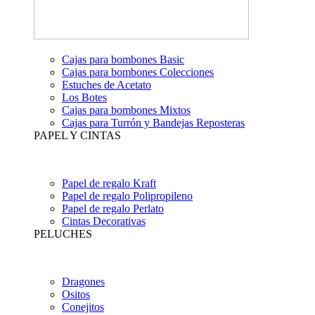
Cajas para bombones Basic
Cajas para bombones Colecciones
Estuches de Acetato
Los Botes
Cajas para bombones Mixtos
Cajas para Turrón y Bandejas Reposteras
PAPEL Y CINTAS
Papel de regalo Kraft
Papel de regalo Polipropileno
Papel de regalo Perlato
Cintas Decorativas
PELUCHES
Dragones
Ositos
Conejitos