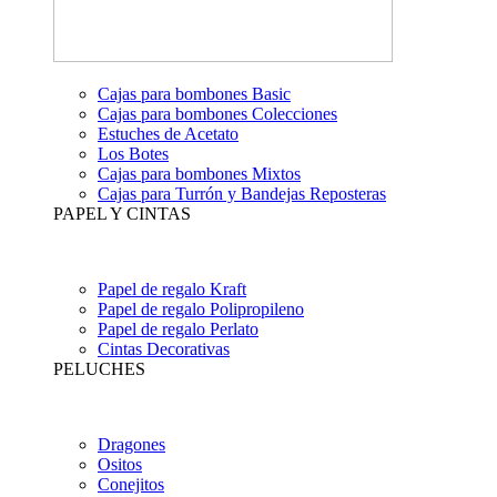
Cajas para bombones Basic
Cajas para bombones Colecciones
Estuches de Acetato
Los Botes
Cajas para bombones Mixtos
Cajas para Turrón y Bandejas Reposteras
PAPEL Y CINTAS
Papel de regalo Kraft
Papel de regalo Polipropileno
Papel de regalo Perlato
Cintas Decorativas
PELUCHES
Dragones
Ositos
Conejitos